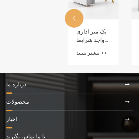
بین المللی در
بیشتر ببینید >>
مورد طرح

طرح در
نمایشگاه
یک میز اداری
مبلمان شما
واجد شرایط
بحث می کنند
چگونه است؟
بیشتر ببینید >>
درباره ما
محصولات
اخبار
با ما تماس بگیرید