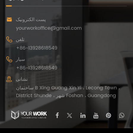

پست الکترونیک
yourworkoffice@gmail.com

تلفن
+86-13928618549

سیار
+86-13928618549

نشانی
ساختمان B Xing Guang Xin Yi ، Lecong Town ،
District Shunde ، شهر Foshan ، Guangdong