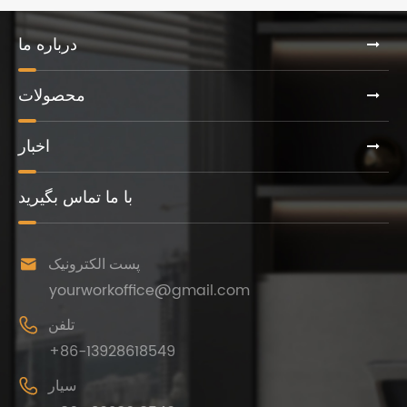
درباره ما
محصولات
اخبار
با ما تماس بگیرید

پست الکترونیک
yourworkoffice@gmail.com

تلفن
+86-13928618549

سیار