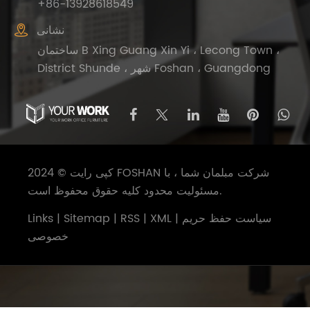
+86-13928618549

نشانی
ساختمان B Xing Guang Xin Yi ، Lecong Town ،
District Shunde ، شهر Foshan ، Guangdong
کپی رایت © 2024 FOSHAN شرکت مبلمان شما ، با
مسئولیت محدود کلیه حقوق محفوظ است.
سیاست حفظ حریم
|
XML
|
RSS
|
Sitemap
|
Links
خصوصی