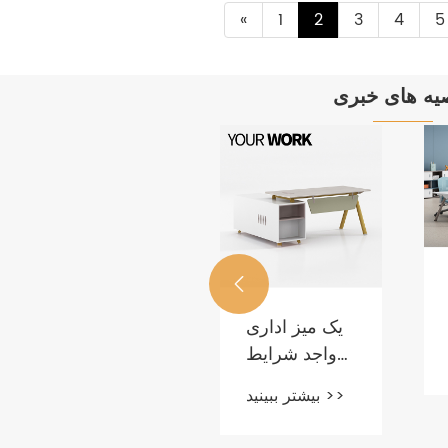
«
1
2
3
4
5
یه های خبری
مبلمان
YOURWORK

روند مبلمان
بیشتر ببینید >>
یک میز اداری
اداری را به
واجد شرایط
شما می گوید؟
چگونه است؟
بیشتر ببینید >>