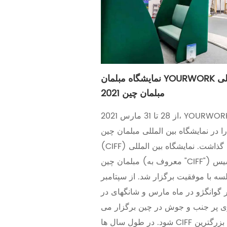
نمایشگاه مبلمان YOURWORK در نمایشگاه بین المللی
مبلمان چین 2021
از 28 تا 31 مارس 2021، YOURWORK Furniture مجموعه
 در نمایشگاه بین المللی مبلمان چین
(CIFF) در گوانگژو به نمایش گذاشت. نمایشگاه بین المللی
مبلمان چین (معروف به "CIFF") که در سال 1998 تأسیس
به مدت 52 جلسه با موفقیت برگزار شد. از سپتامبر
ل در گوانگژو در ماه مارس و شانگهای در
ری پر جنب و جوش در چین برگزار می
شود. در طول سال ها CIFF خود را به عنوان بزرگترین