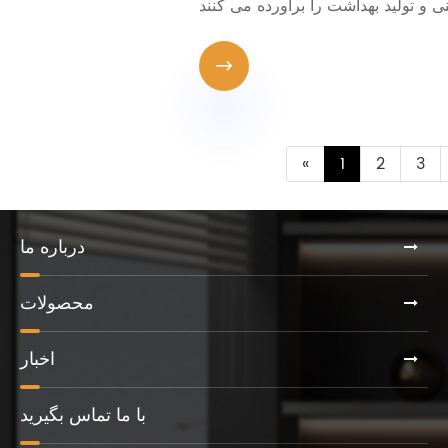

«
1
2
3
درباره ما
محصولات
اخبار
با ما تماس بگیرید