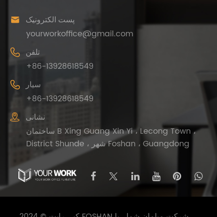

پست الکترونیک
yourworkoffice@gmail.com

تلفن
+86-13928618549

سیار
+86-13928618549

نشانی
ساختمان B Xing Guang Xin Yi ، Lecong Town ،
District Shunde ، شهر Foshan ، Guangdong
کپی رایت © 2024 FOSHAN شرکت مبلمان شما ، با