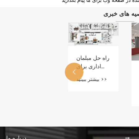
یه های خبری
راه حل مبلمان
اداری برای

شرکت صنعتی
بیشتر ببینید >>
Assailplast
کارکردها و
ویژگی های
کابینت اداری
بیشتر ببینید >>
درباره ما