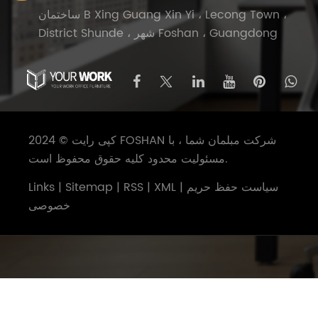
ساختمان B Xing Guang Xin Yi ، Lecong Town ،
District Shunde ، شهر Foshan ، Guangdong
کپی رایت © 2024 FOSHAN شرکت مبلمان شما ، با
مسئولیت محدود کلیه حقوق محفوظ است.
سیاست حفظ حریم
|
XML
|
RSS
|
Sitemap
|
Links
خصوصی