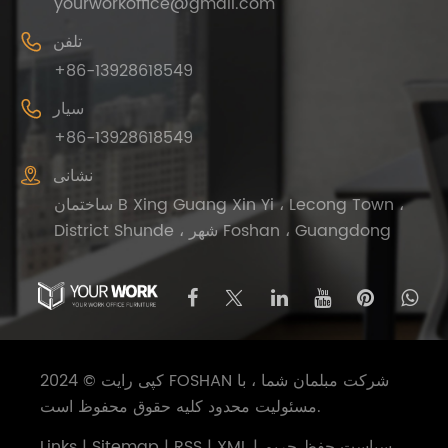
yourworkoffice@gmail.com

تلفن
+86-13928618549

سیار
+86-13928618549

نشانی
ساختمان B Xing Guang Xin Yi ، Lecong Town ،
District Shunde ، شهر Foshan ، Guangdong
کپی رایت © 2024 FOSHAN شرکت مبلمان شما ، با
مسئولیت محدود کلیه حقوق محفوظ است.
سیاست حفظ حریم
|
XML
|
RSS
|
Sitemap
|
Links