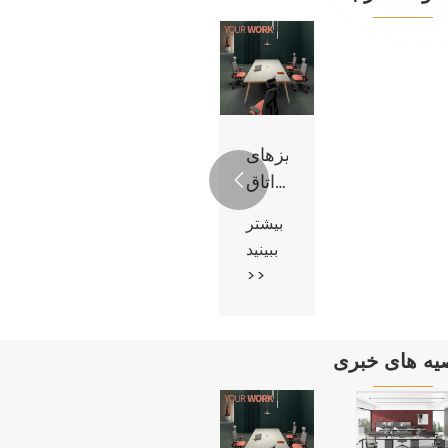
میزهای
اتاق

کنفرانس
بیشتر
مدرن
ببینید
>>
یه های خبری