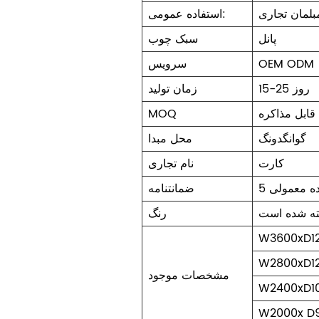
بلمان تجاری
استفاده عمومی:
پانل
سبک چوب
OEM ODM
سرویس
15-25 روز
زمان تولید
قابل مذاکره
MOQ
گوانگدونگ
محل مبدا
کارت
نام تجاری
ده معمولی
ضمانتنامه
ته شده است
رنگ
W3600xD1
W2800xD1
مشخصات موجود
W2400xD1
W2000x D