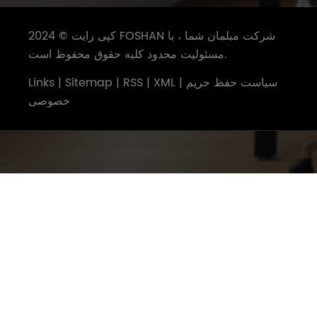
کپی رایت © 2024 FOSHAN شرکت مبلمان شما ، با
مسئولیت محدود کلیه حقوق محفوظ است.
سیاست حفظ حریم
|
XML
|
RSS
|
Sitemap
|
Links
خصوصی