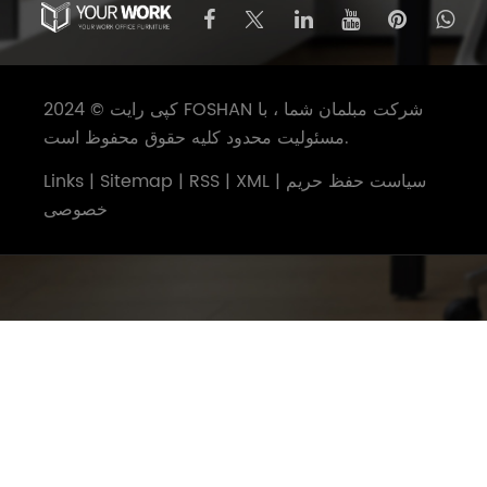
کپی رایت © 2024 FOSHAN شرکت مبلمان شما ، با
مسئولیت محدود کلیه حقوق محفوظ است.
سیاست حفظ حریم
|
XML
|
RSS
|
Sitemap
|
Links
خصوصی