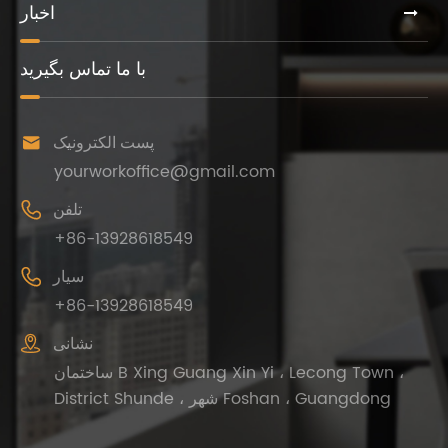
اخبار
با ما تماس بگیرید

پست الکترونیک
yourworkoffice@gmail.com

تلفن
+86-13928618549

سیار
+86-13928618549

نشانی
ساختمان B Xing Guang Xin Yi ، Lecong Town ،
District Shunde ، شهر Foshan ، Guangdong